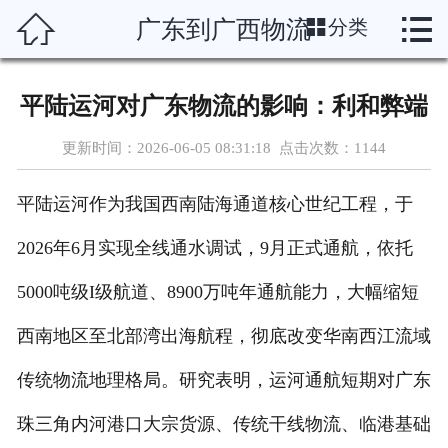




广东到广西物流
分类
首页
运输线路
平陆运河对广东物流的影响：利和弊端
分类托运
更新时间：2026-06-05 08:31:18 点击次数：
1144
物流资讯
平陆运河作为我国西南陆海通道核心世纪工程，于
物流博客
2026年6月实现全线通水调试，9月正式通航，依托
物流助手
5000吨级I级航道、8900万吨年通航能力，大幅缩短
西南地区至北部湾出海航程，彻底改变华南西江流域
联系我们
传统物流地理格局。研究表明，运河通航短期对广东
企业概况
珠三角内河港口大宗货源、传统干线物流、临港基础
在线留言