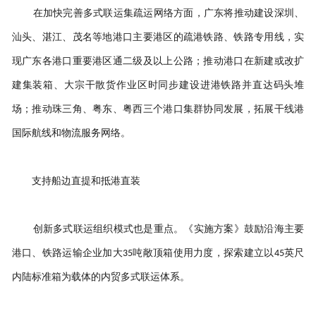
在加快完善多式联运集疏运网络方面，广东将推动建设深圳、
汕头、湛江、茂名等地港口主要港区的疏港铁路、铁路专用线，实
现广东各港口重要港区通二级及以上公路；推动港口在新建或改扩
建集装箱、大宗干散货作业区时同步建设进港铁路并直达码头堆
场；推动珠三角、粤东、粤西三个港口集群协同发展，拓展干线港
国际航线和物流服务网络。
支持船边直提和抵港直装
创新多式联运组织模式也是重点。《实施方案》鼓励沿海主要
港口、铁路运输企业加大
吨敞顶箱使用力度，探索建立以
英尺
35
45
内陆标准箱为载体的内贸多式联运体系。