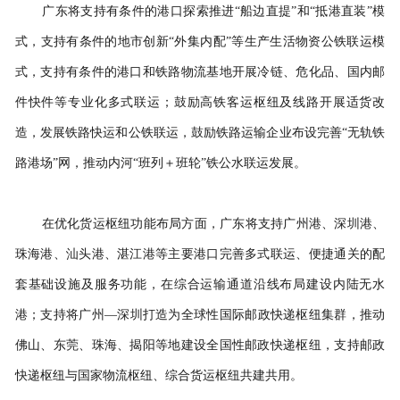
广东将支持有条件的港口探索推进
“船边直提”和“抵港直装”模
式，支持有条件的地市创新“外集内配”等生产生活物资公铁联运模
式，支持有条件的港口和铁路物流基地开展冷链、危化品、国内邮
件快件等专业化多式联运；鼓励高铁客运枢纽及线路开展适货改
造，发展铁路快运和公铁联运，鼓励铁路运输企业布设完善“无轨铁
路港场”网，推动内河“班列＋班轮”铁公水联运发展。
在优化货运枢纽功能布局方面，广东将支持广州港、深圳港、
珠海港、汕头港、湛江港等主要港口完善多式联运、便捷通关的配
套基础设施及服务功能，在综合运输通道沿线布局建设内陆无水
港；支持将广州
—深圳打造为全球性国际邮政快递枢纽集群，推动
佛山、东莞、珠海、揭阳等地建设全国性邮政快递枢纽，支持邮政
快递枢纽与国家物流枢纽、综合货运枢纽共建共用。