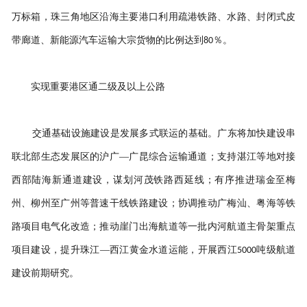
万标箱，珠三角地区沿海主要港口利用疏港铁路、水路、封闭式皮
带廊道、新能源汽车运输大宗货物的比例达到
％。
80
实现重要港区通二级及以上公路
交通基础设施建设是发展多式联运的基础。广东将加快建设串
联北部生态发展区的沪广
—广昆综合运输通道；支持湛江等地对接
西部陆海新通道建设，谋划河茂铁路西延线；有序推进瑞金至梅
州、柳州至广州等普速干线铁路建设；协调推动广梅汕、粤海等铁
路项目电气化改造；推动崖门出海航道等一批内河航道主骨架重点
项目建设，提升珠江—西江黄金水道运能，开展西江
吨级航道
5000
建设前期研究。