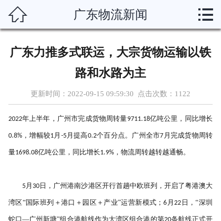



广东物流新闻
首页
运输线路
广东力推多式联运，大宗货物运输以铁
分类托运
路和水路为主
物流资讯
更新时间：2022-09-15 09:59:30 点击次数：
1122
物流博客
年上半年，广州市完成货物周转量
亿吨公里，同比增长
2022
9711.18
，增幅较
月
月提高
个百分点。广州全市
月完成货物周转
0.8%
1
-5
0.2
7
物流助手
量
亿吨公里，同比增长
，物流周转越转越通畅。
1698.08
1.9%
联系我们
月
日，广州港南沙港区开行首趟中欧班列，开启了粤港澳大
5
30
企业概况
湾区“国际班列＋港口＋园区＋产业”运营新模式；
月
日，“深圳
6
22
在线留言
蛇口—广州新塘”组合港航线作为大湾区组合港的第
条航线正式开
20