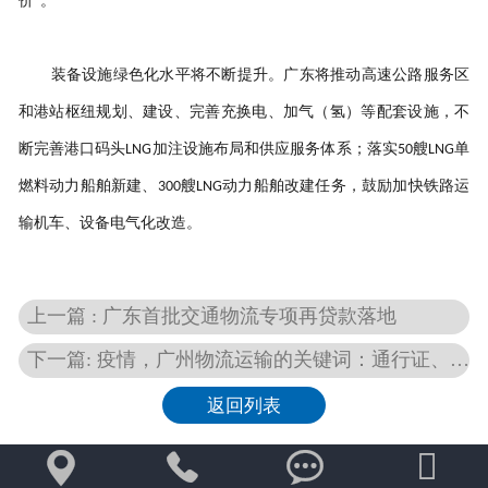
价”。
装备设施绿色化水平将不断提升。广东将推动高速公路服务区
和港站枢纽规划、建设、完善充换电、加气（氢）等配套设施，不
断完善港口码头
加注设施布局和供应服务体系；落实
艘
单
LNG
50
LNG
燃料动力船舶新建、
艘
动力船舶改建任务，鼓励加快铁路运
300
LNG
输机车、设备电气化改造。
上一篇 : 广东首批交通物流专项再贷款落地
下一篇: 疫情，广州物流运输的关键词：通行证、穗货运、核酸证明
返回列表



