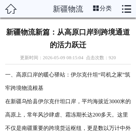




新疆物流
分类
首页
运输线路
新疆物流新篇：从高原口岸到跨境通道
分类托运
的活力跃迁
物流资讯
更新时间：2026-05-09 08:15:04 点击次数：
920
物流博客
一、高原口岸的暖心驿站：伊尔克什坦“司机之家”筑
物流助手
牢跨境物流根基
在新疆乌恰县伊尔克什坦口岸，平均海拔近3000米的
联系我们
高原上，常年风沙肆虐、霜冻期长达200多天。这里
企业概况
不仅是南疆重要的跨境货运枢纽，更是数以万计中外
在线留言