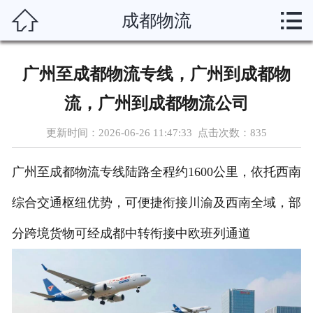



成都物流
首页
运输线路
广州至成都物流专线，广州到成都物
分类托运
流，广州到成都物流公司
物流资讯
更新时间：2026-06-26 11:47:33 点击次数：
835
物流博客
广州至成都物流专线陆路全程约1600公里，依托西南
物流助手
综合交通枢纽优势，可便捷衔接川渝及西南全域，部
分跨境货物可经成都中转衔接中欧班列通道
联系我们
企业概况
在线留言